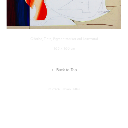
Ölfarbe, Tinte, Pigmentmarker auf Leinwand
165 x 160 cm
↑
Back to Top
© 2024 Fabian Hiller