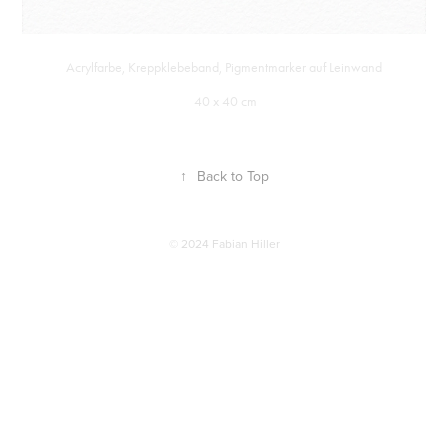
Acrylfarbe, Kreppklebeband, Pigmentmarker auf Leinwand
40 x 40 cm
↑
Back to Top
© 2024 Fabian Hiller