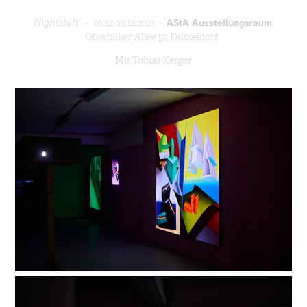
AStA Ausstellungsraum
Nightshift
- 01.12-03.12.2023 -
,
Oberbilker Allee 57,
Düsseldorf
Mit Tobias Kerger